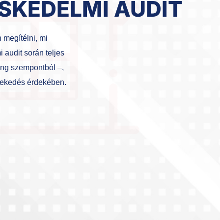
ESKEDELMI AUDIT
 megítélni, mi
 audit során teljes
ting szempontból –,
vekedés érdekében.