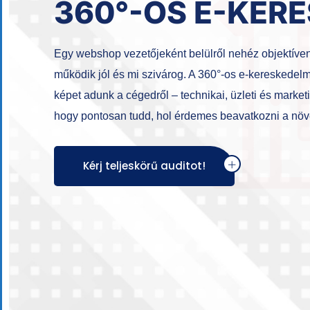
360°-OS E-KER
Egy webshop vezetőjeként belülről nehéz objektíven
működik jól és mi szivárog. A 360°-os e-kereskedelmi
képet adunk a cégedről – technikai, üzleti és marke
hogy pontosan tudd, hol érdemes beavatkozni a nö
Kérj teljeskörű auditot!