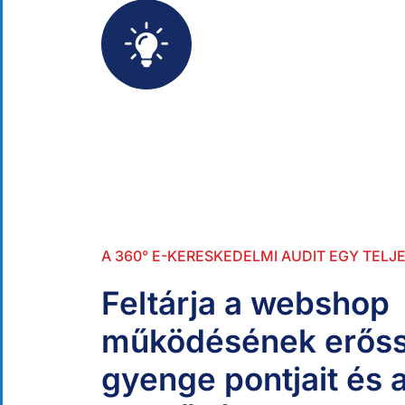
Ügyfelünkkel tör
Egy ügyfelünknél például a
kosarat. Az audit során kid
változtatás után a konverz
A 360° E-KERESKEDELMI AUDIT EGY TELJ
Feltárja a webshop
működésének erőss
gyenge pontjait és a