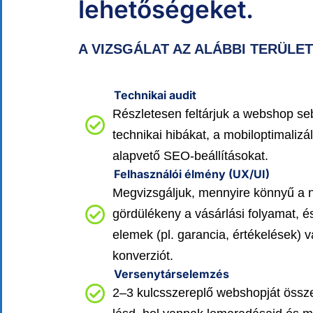
lehetőségeket.
A VIZSGÁLAT AZ ALÁBBI TERÜLET
Technikai audit
Részletesen feltárjuk a webshop se
technikai hibákat, a mobiloptimalizá
alapvető SEO-beállításokat.
Felhasználói élmény (UX/UI)
Megvizsgáljuk, mennyire könnyű a 
gördülékeny a vásárlási folyamat, é
elemek (pl. garancia, értékelések) v
konverziót.
Versenytárselemzés
2–3 kulcsszereplő webshopját összeh