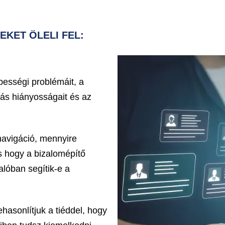
EKET ÖLELI FEL:
bességi problémáit, a
lás hiányosságait és az
navigáció, mennyire
s hogy a bizalomépítő
alóban segítik-e a
asonlítjuk a tiéddel, hogy