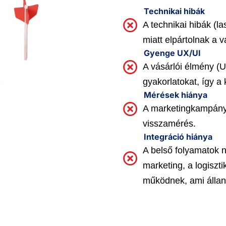
Technikai hibák
A technikai hibák (la
miatt elpártolnak a v
Gyenge UX/UI
A vásárlói élmény (U
gyakorlatokat, így a
Mérések hiánya
A marketingkampányo
visszamérés.
Integráció hiánya
A belső folyamatok 
marketing, a logiszt
működnek, ami állan