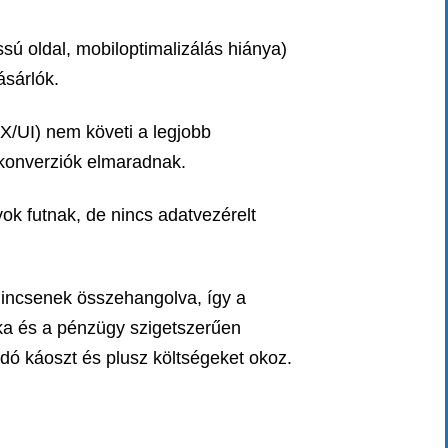
ssú oldal, mobiloptimalizálás hiánya)
ásárlók.
X/UI) nem követi a legjobb
 konverziók elmaradnak.
k futnak, de nincs adatvezérelt
nincsenek összehangolva, így a
ika és a pénzügy szigetszerűen
dó káoszt és plusz költségeket okoz.