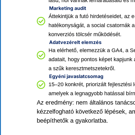
lásd, hol vannak lemaradásaid és m
Marketing audit
Áttekintjük a futó hirdetéseidet, az
hatékonyságát, a social csatornák akt
konverziós tölcsér működését.
Adatvezérelt elemzés
Ha elérhető, elemezzük a GA4, a S
adatait, hogy pontos képet kapjunk a
a szűk keresztmetszetekről.
Egyéni javaslatcsomag
15–20 konkrét, priorizált fejlesztési 
amelyek a legnagyobb hatással bírna
Az eredmény:
nem általános tanács
kézzelfogható következő lépések
, a
beépíthetők
a gyakorlatba.