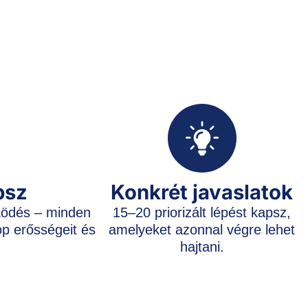
psz
Konkrét javaslatok
ködés – minden
15–20 priorizált lépést kapsz,
p erősségeit és
amelyeket azonnal végre lehet
hajtani.