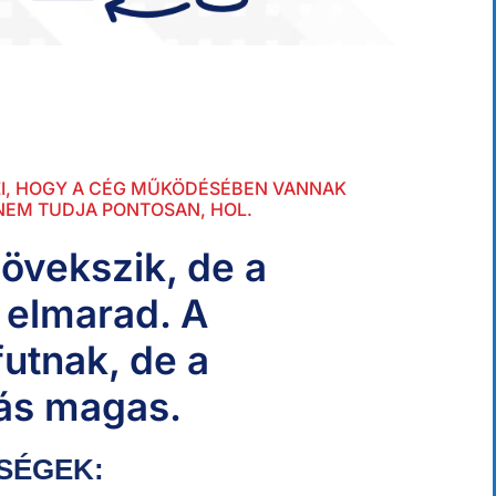
I, HOGY A CÉG MŰKÖDÉSÉBEN VANNAK
NEM TUDJA PONTOSAN, HOL.
övekszik, de a
s elmarad. A
utnak, de a
ás magas.
SÉGEK: