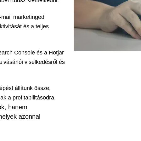
iben tudsz kiemelkedni.
 e-mail marketinged
ivitását és a teljes
earch Console és a Hotjar
 vásárlói viselkedésről és
lépést állítunk össze,
k a profitabilitásodra.
ok, hanem
melyek
azonnal