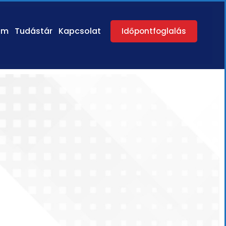
am
Tudástár
Kapcsolat
Időpontfoglalás