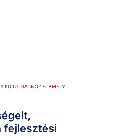
tént
z volt a gond, hogy a hirdetések jól teljesítettek, 
erült: a checkout folyamat túl bonyolult volt, és ne
iós arány 28%-kal nőtt.
ES KÖRŰ DIAGNÓZIS, AMELY
égeit,
 fejlesztési